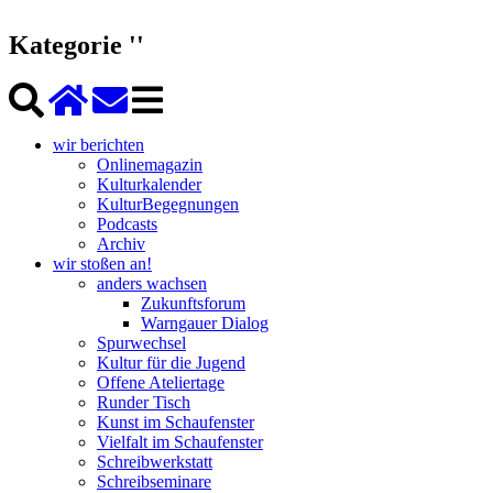
Kategorie ''
wir berichten
Onlinemagazin
Kulturkalender
KulturBegegnungen
Podcasts
Archiv
wir stoßen an!
anders wachsen
Zukunftsforum
Warngauer Dialog
Spurwechsel
Kultur für die Jugend
Offene Ateliertage
Runder Tisch
Kunst im Schaufenster
Vielfalt im Schaufenster
Schreibwerkstatt
Schreibseminare