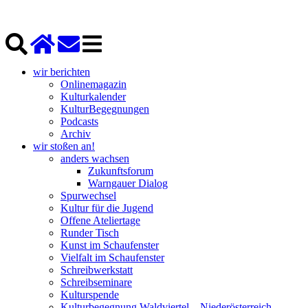
wir berichten
Onlinemagazin
Kulturkalender
KulturBegegnungen
Podcasts
Archiv
wir stoßen an!
anders wachsen
Zukunftsforum
Warngauer Dialog
Spurwechsel
Kultur für die Jugend
Offene Ateliertage
Runder Tisch
Kunst im Schaufenster
Vielfalt im Schaufenster
Schreibwerkstatt
Schreibseminare
Kulturspende
Kulturbegegnung Waldviertel – Niederösterreich