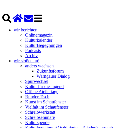
wir berichten
Onlinemagazin
Kulturkalender
KulturBegegnungen
Podcasts
Archiv
wir stoßen an!
anders wachsen
Zukunftsforum
Warngauer Dialog
Spurwechsel
Kultur für die Jugend
Offene Ateliertage
Runder Tisch
Kunst im Schaufenster
Vielfalt im Schaufenster
Schreibwerkstatt
Schreibseminare
Kulturspende
Kulturbegegnung Waldviertel – Niederösterreich