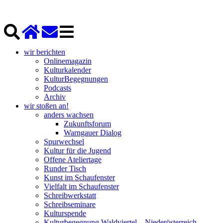
wir berichten
Onlinemagazin
Kulturkalender
KulturBegegnungen
Podcasts
Archiv
wir stoßen an!
anders wachsen
Zukunftsforum
Warngauer Dialog
Spurwechsel
Kultur für die Jugend
Offene Ateliertage
Runder Tisch
Kunst im Schaufenster
Vielfalt im Schaufenster
Schreibwerkstatt
Schreibseminare
Kulturspende
Kulturbegegnung Waldviertel – Niederösterreich