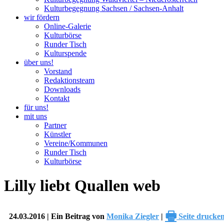
Kulturbegegnung Sachsen / Sachsen-Anhalt
wir fördern
Online-Galerie
Kulturbörse
Runder Tisch
Kulturspende
über uns!
Vorstand
Redaktionsteam
Downloads
Kontakt
für uns!
mit uns
Partner
Künstler
Vereine/Kommunen
Runder Tisch
Kulturbörse
Lilly liebt Quallen web
🖶
24.03.2016 | Ein Beitrag von
Monika Ziegler
|
Seite drucke