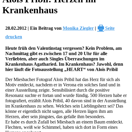
Krankenhaus
🖶
28.02.2012 | Ein Beitrag von
Monika Ziegler
|
Seite
drucken
Heute früh den Valentinstag vergessen? Kein Problem, am
Nachmittag gibt es zwischen 17 und 20 Uhr für alle
Verliebten, aber auch Singles Überraschungen im
Krankenhaus Agatharied. Im Krankenhaus? Jawohl, denn
hier läuft die Fotoausstellung „HEART“ von Alois Pribil
Der Miesbacher Fotograf Alois Pribil hat das Herz für sich als
Motiv entdeckt, nachdem er in Verona ein solches fand und in
einer Ausstellung zeigte. Sensibilisiert durch die positive
Resonanz suchte er fortan und wurde fündig. 500 Herzen habe er
fotografiert, erzählt Alois Pribil, 40 davon sind in der Ausstellung
im Krankenhaus zu sehen. Welches sein Lieblingsherz sei? Das
könne er eigentlich nicht sagen, alle Herzen lägen ihm am
Herzen, aber sein jüngstes, das gefalle ihm besonders.
Er habe es durch Zufall bei Miesbach an einem Baum entdeckt.
Flechten, weiß wie Schimmel, haben sich dort in Form eines