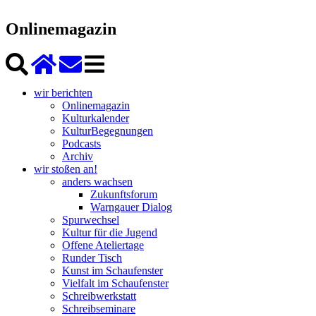
Onlinemagazin
wir berichten
Onlinemagazin
Kulturkalender
KulturBegegnungen
Podcasts
Archiv
wir stoßen an!
anders wachsen
Zukunftsforum
Warngauer Dialog
Spurwechsel
Kultur für die Jugend
Offene Ateliertage
Runder Tisch
Kunst im Schaufenster
Vielfalt im Schaufenster
Schreibwerkstatt
Schreibseminare