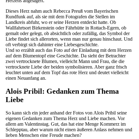
Herzens angelagert.
Dieses Herz nahm auch Rebecca Preuß vom Bayerischen
Rundfunk auf, als sie mit dem Fotografen die Stellen im
Landkreis abfuhr, wo er seine Herzen entdeckt hatte. Ob
Wallfahrtsort Birkenstein oder Fährhütte in Rottach-Egern, ob
gemalt oder gelegt, ob absichtlich oder zufällig, das Symbol der
Liebe findet sich allerorten, wenn man nur genau hinschaut. Und
oft verbirgt sich dahinter eine Liebesgeschichte.
Und so erzählt auch das Foto auf der Einladung mit dem Herzen
auf dem Blumentopf eine Geschichte. Da sieht der Betrachter
zwei vertrocknete Blumen, vielleicht Mann und Frau, die die
vertrocknete Liebe der beiden symbolisieren. Aber ganz frisch
leuchtet unten auf dem Topf das rote Herz und deutet vielleicht
einen Neuanfang an.
Alois Pribil: Gedanken zum Thema
Liebe
So kann sich ein jeder anhand der Fotos von Alois Pribil seine
eigenen Gedanken zum Thema Herz und Liebe machen. Vor
allem am Valentinstag. Gut, das hat eine Menge Kommerz im
Schlepptau, aber warum nicht einen äußeren Anlass nehmen und
lieben Menschen eine Freude machen?