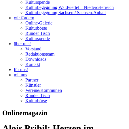
Kulturspende
Kulturbegegnung Waldviertel – Niederösterreich
Kulturbegegnung Sachsen / Sachsen-Anhalt
wir fördern
Online-Galerie
Kulturbörse
Runder Tisch
Kulturspende
über uns!
Vorstand
Redaktionsteam
Downloads
Kontakt
für uns!
mit uns
Partner
Künstler
Vereine/Kommunen
Runder Tisch
Kulturbörse
Onlinemagazin
Alois Pribil: Herzen im