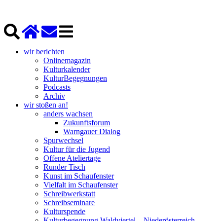
wir berichten
Onlinemagazin
Kulturkalender
KulturBegegnungen
Podcasts
Archiv
wir stoßen an!
anders wachsen
Zukunftsforum
Warngauer Dialog
Spurwechsel
Kultur für die Jugend
Offene Ateliertage
Runder Tisch
Kunst im Schaufenster
Vielfalt im Schaufenster
Schreibwerkstatt
Schreibseminare
Kulturspende
Kulturbegegnung Waldviertel – Niederösterreich