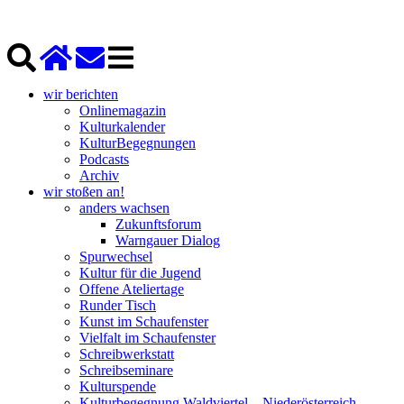
wir berichten
Onlinemagazin
Kulturkalender
KulturBegegnungen
Podcasts
Archiv
wir stoßen an!
anders wachsen
Zukunftsforum
Warngauer Dialog
Spurwechsel
Kultur für die Jugend
Offene Ateliertage
Runder Tisch
Kunst im Schaufenster
Vielfalt im Schaufenster
Schreibwerkstatt
Schreibseminare
Kulturspende
Kulturbegegnung Waldviertel – Niederösterreich