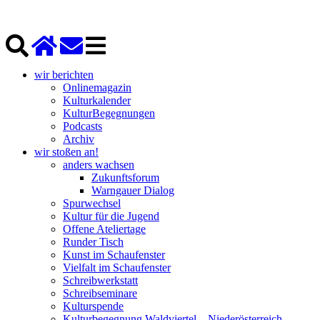
wir berichten
Onlinemagazin
Kulturkalender
KulturBegegnungen
Podcasts
Archiv
wir stoßen an!
anders wachsen
Zukunftsforum
Warngauer Dialog
Spurwechsel
Kultur für die Jugend
Offene Ateliertage
Runder Tisch
Kunst im Schaufenster
Vielfalt im Schaufenster
Schreibwerkstatt
Schreibseminare
Kulturspende
Kulturbegegnung Waldviertel – Niederösterreich