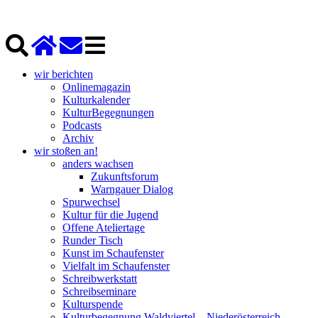
wir berichten
Onlinemagazin
Kulturkalender
KulturBegegnungen
Podcasts
Archiv
wir stoßen an!
anders wachsen
Zukunftsforum
Warngauer Dialog
Spurwechsel
Kultur für die Jugend
Offene Ateliertage
Runder Tisch
Kunst im Schaufenster
Vielfalt im Schaufenster
Schreibwerkstatt
Schreibseminare
Kulturspende
Kulturbegegnung Waldviertel – Niederösterreich