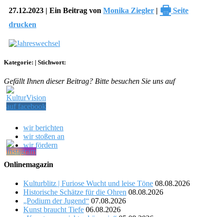
🖶
27.12.2023 | Ein Beitrag von
Monika Ziegler
|
Seite
drucken
Kategorie:
|
Stichwort:
Gefällt Ihnen dieser Beitrag? Bitte besuchen Sie uns auf
wir berichten
wir stoßen an
wir fördern
Onlinemagazin
Kulturblitz | Furiose Wucht und leise Töne
08.08.2026
Historische Schätze für die Ohren
08.08.2026
„Podium der Jugend“
07.08.2026
Kunst braucht Tiefe
06.08.2026