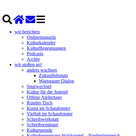
wir berichten
Onlinemagazin
Kulturkalender
KulturBegegnungen
Podcasts
Archiv
wir stoßen an!
anders wachsen
Zukunftsforum
Warngauer Dialog
Spurwechsel
Kultur für die Jugend
Offene Ateliertage
Runder Tisch
Kunst im Schaufenster
Vielfalt im Schaufenster
Schreibwerkstatt
Schreibseminare
Kulturspende
Kulturbegegnung Waldviertel – Niederösterreich