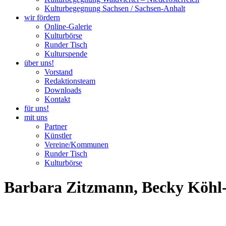
Kulturbegegnung Sachsen / Sachsen-Anhalt
wir fördern
Online-Galerie
Kulturbörse
Runder Tisch
Kulturspende
über uns!
Vorstand
Redaktionsteam
Downloads
Kontakt
für uns!
mit uns
Partner
Künstler
Vereine/Kommunen
Runder Tisch
Kulturbörse
Barbara Zitzmann, Becky Köhl-