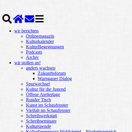
wir berichten
Onlinemagazin
Kulturkalender
KulturBegegnungen
Podcasts
Archiv
wir stoßen an!
anders wachsen
Zukunftsforum
Warngauer Dialog
Spurwechsel
Kultur für die Jugend
Offene Ateliertage
Runder Tisch
Kunst im Schaufenster
Vielfalt im Schaufenster
Schreibwerkstatt
Schreibseminare
Kulturspende
Kulturbegegnung Waldviertel – Niederösterreich