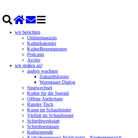
wir berichten
Onlinemagazin
Kulturkalender
KulturBegegnungen
Podcasts
Archiv
wir stoßen an!
anders wachsen
Zukunftsforum
Warngauer Dialog
Spurwechsel
Kultur für die Jugend
Offene Ateliertage
Runder Tisch
Kunst im Schaufenster
Vielfalt im Schaufenster
Schreibwerkstatt
Schreibseminare
Kulturspende
Kulturbegegnung Waldviertel – Niederösterreich