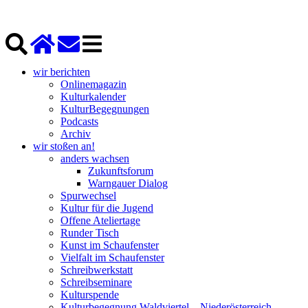
wir berichten
Onlinemagazin
Kulturkalender
KulturBegegnungen
Podcasts
Archiv
wir stoßen an!
anders wachsen
Zukunftsforum
Warngauer Dialog
Spurwechsel
Kultur für die Jugend
Offene Ateliertage
Runder Tisch
Kunst im Schaufenster
Vielfalt im Schaufenster
Schreibwerkstatt
Schreibseminare
Kulturspende
Kulturbegegnung Waldviertel – Niederösterreich