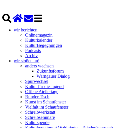
wir berichten
Onlinemagazin
Kulturkalender
KulturBegegnungen
Podcasts
Archiv
wir stoßen an!
anders wachsen
Zukunftsforum
Warngauer Dialog
Spurwechsel
Kultur für die Jugend
Offene Ateliertage
Runder Tisch
Kunst im Schaufenster
Vielfalt im Schaufenster
Schreibwerkstatt
Schreibseminare
Kulturspende
Kulturbegegnung Waldviertel – Niederösterreich