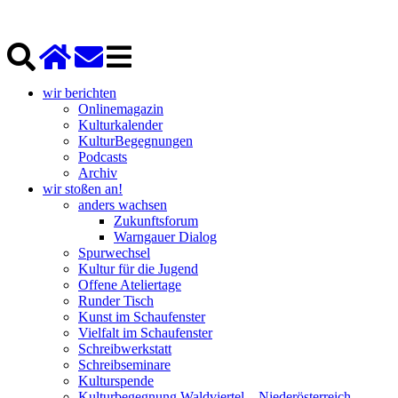
wir berichten
Onlinemagazin
Kulturkalender
KulturBegegnungen
Podcasts
Archiv
wir stoßen an!
anders wachsen
Zukunftsforum
Warngauer Dialog
Spurwechsel
Kultur für die Jugend
Offene Ateliertage
Runder Tisch
Kunst im Schaufenster
Vielfalt im Schaufenster
Schreibwerkstatt
Schreibseminare
Kulturspende
Kulturbegegnung Waldviertel – Niederösterreich