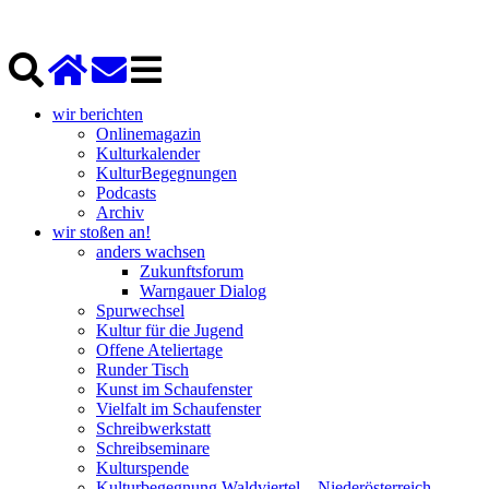
wir berichten
Onlinemagazin
Kulturkalender
KulturBegegnungen
Podcasts
Archiv
wir stoßen an!
anders wachsen
Zukunftsforum
Warngauer Dialog
Spurwechsel
Kultur für die Jugend
Offene Ateliertage
Runder Tisch
Kunst im Schaufenster
Vielfalt im Schaufenster
Schreibwerkstatt
Schreibseminare
Kulturspende
Kulturbegegnung Waldviertel – Niederösterreich