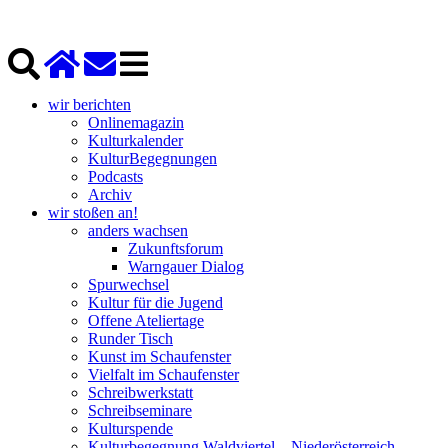
wir berichten
Onlinemagazin
Kulturkalender
KulturBegegnungen
Podcasts
Archiv
wir stoßen an!
anders wachsen
Zukunftsforum
Warngauer Dialog
Spurwechsel
Kultur für die Jugend
Offene Ateliertage
Runder Tisch
Kunst im Schaufenster
Vielfalt im Schaufenster
Schreibwerkstatt
Schreibseminare
Kulturspende
Kulturbegegnung Waldviertel – Niederösterreich