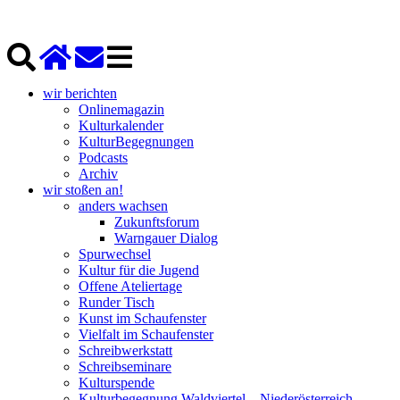
wir berichten
Onlinemagazin
Kulturkalender
KulturBegegnungen
Podcasts
Archiv
wir stoßen an!
anders wachsen
Zukunftsforum
Warngauer Dialog
Spurwechsel
Kultur für die Jugend
Offene Ateliertage
Runder Tisch
Kunst im Schaufenster
Vielfalt im Schaufenster
Schreibwerkstatt
Schreibseminare
Kulturspende
Kulturbegegnung Waldviertel – Niederösterreich