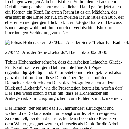
In einigen wenigen Arbeiten ist diese Verbundenheit aus dem
Detail herausgehoben, zur menschlichen Hand gehört jetzt auch
ein Körper, ein Kopf. Im ersten Raum ist es ein Mädchen, das
ernsthaft in die Linse schaut, im zweiten Raum ist es ein Bub, der
eher einen neugierigen Blick hat. Der Fotograf hat wohl bewusst
Kinder ausgewählt mit ihrem noch unverfälschten Blick, mit
ihrer innigen Verbindung zum Tier.
27/04/21 Aus der Serie „Lehards“, Bad Tölz 2002-2006
Tobias Hohenacker schreibt, dass die Arbeiten lichtechte Glicée-
Prints auf hochwertigem Hahnemühle Fine Art Papier
eigenhändig gefertigt sind. Er arbeitet ohne Teleobjektiv, ist also
ganz dicht dran. Und diese Dichte überträgt sich auf den
Betrachter, der durch den Blick des Fotografen einen anderen
Blick auf „Lehards“, wie die Präsentation betitelt ist, werfen darf.
Der Titel weist schon darauf hin, dass es Hohenacker ein
Anliegen ist, zum Ursprünglichen, zum Echten zurückzukehren.
Der Brauch, der bis auf das 15. Jahrhundert zurückgeht und
während der Säkularisation untersagt wurde, ist ein religiöses
Zeremoniell, bei dem die Tiere, heute insbesondere Pferde, vor
dem Winter gesegnet werden, einerseits als Dank für die Arbeit
als Last- und Zugtiere, zum anderen, damit sie den