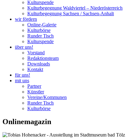
Kulturspende
Kulturbegegnung Waldviertel – Niederösterreich
Kulturbegegnung Sachsen / Sachsen-Anhalt
wir fördern
Online-Galerie
Kulturbörse
Runder Tisch
Kulturspende
über uns!
Vorstand
Redaktionsteam
Downloads
Kontakt
für uns!
mit uns
Partner
Künstler
Vereine/Kommunen
Runder Tisch
Kulturbörse
Onlinemagazin