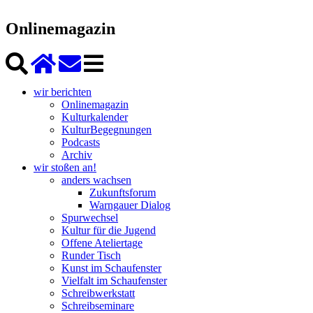
Onlinemagazin
wir berichten
Onlinemagazin
Kulturkalender
KulturBegegnungen
Podcasts
Archiv
wir stoßen an!
anders wachsen
Zukunftsforum
Warngauer Dialog
Spurwechsel
Kultur für die Jugend
Offene Ateliertage
Runder Tisch
Kunst im Schaufenster
Vielfalt im Schaufenster
Schreibwerkstatt
Schreibseminare