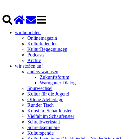
wir berichten
Onlinemagazin
Kulturkalender
KulturBegegnungen
Podcasts
Archiv
wir stoßen an!
anders wachsen
Zukunftsforum
Warngauer Dialog
Spurwechsel
Kultur für die Jugend
Offene Ateliertage
Runder Tisch
Kunst im Schaufenster
Vielfalt im Schaufenster
Schreibwerkstatt
Schreibseminare
Kulturspende
Kulturbegegnung Waldviertel – Niederösterreich