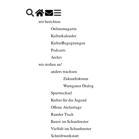
wir berichten
Onlinemagazin
Kulturkalender
KulturBegegnungen
Podcasts
Archiv
wir stoßen an!
anders wachsen
Zukunftsforum
Warngauer Dialog
Spurwechsel
Kultur für die Jugend
Offene Ateliertage
Runder Tisch
Kunst im Schaufenster
Vielfalt im Schaufenster
Schreibwerkstatt