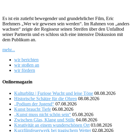
Es ist ein zutiefst bewegender und grundehrlicher Film, Eric
Brehmers „Wer wir gewesen sein werden“. Im Rahmen von „anders
wachsen“ zeigte der Regisseur seinen Streifen über den Unfalltod
seiner Partnerin und es schloss sich eine intensive Diskussion mit
dem Publikum an.
mehr...
wir berichten
wir stoßen an
wir fördern
Onlinemagazin
Kulturblitz | Furiose Wucht und leise Töne
08.08.2026
Historische Schätze für die Ohren
08.08.2026
„Podium der Jugend“
07.08.2026
Kunst braucht Tiefe
06.08.2026
„Kunst muss nicht schön sein“
05.08.2026
Zwischen Glas, Klang und Stille
04.08.2026
Kreativität an einem wunderschönen Ort
03.08.2026
Kurzfilmfeuerwerk bei tragischem Wetter
02.08.2026