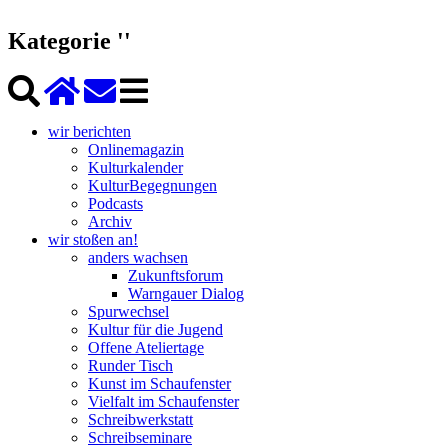
Kategorie ''
wir berichten
Onlinemagazin
Kulturkalender
KulturBegegnungen
Podcasts
Archiv
wir stoßen an!
anders wachsen
Zukunftsforum
Warngauer Dialog
Spurwechsel
Kultur für die Jugend
Offene Ateliertage
Runder Tisch
Kunst im Schaufenster
Vielfalt im Schaufenster
Schreibwerkstatt
Schreibseminare