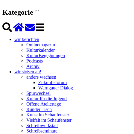
Kategorie ''
wir berichten
Onlinemagazin
Kulturkalender
KulturBegegnungen
Podcasts
Archiv
wir stoßen an!
anders wachsen
Zukunftsforum
Warngauer Dialog
Spurwechsel
Kultur für die Jugend
Offene Ateliertage
Runder Tisch
Kunst im Schaufenster
Vielfalt im Schaufenster
Schreibwerkstatt
Schreibseminare