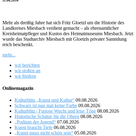
11.06.2016
Mehr als dreißig Jahre hat sich Fritz Gloetzl um die Historie des
Landkreises Miesbach verdient gemacht – als ehrenamtlicher
Kreisheimatpfleger und Kustos des Heimatmuseums Miesbach. Jetzt
wurde das Stadtarchiv Miesbach mit Gloetzls privater Sammlung
reich beschenkt.
mehr...
wir berichten
wir stoßen an
wir fördern
Onlinemagazin
Kulturblitz „Kunst und Kultur“
09.08.2026
Schwarz ist nun mal keine Farbe
09.08.2026
Kulturblitz | Furiose Wucht und leise Töne
08.08.2026
Historische Schätze für die Ohren
08.08.2026
„Podium der Jugend“
07.08.2026
Kunst braucht Tiefe
06.08.2026
„Kunst muss nicht schön sein“
05.08.2026