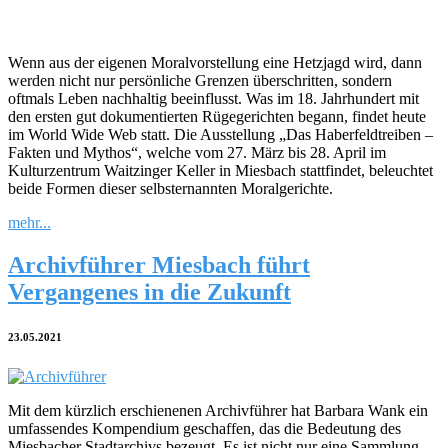
Wenn aus der eigenen Moralvorstellung eine Hetzjagd wird, dann
werden nicht nur persönliche Grenzen überschritten, sondern
oftmals Leben nachhaltig beeinflusst. Was im 18. Jahrhundert mit
den ersten gut dokumentierten Rügegerichten begann, findet heute
im World Wide Web statt. Die Ausstellung „Das Haberfeldtreiben –
Fakten und Mythos“, welche vom 27. März bis 28. April im
Kulturzentrum Waitzinger Keller in Miesbach stattfindet, beleuchtet
beide Formen dieser selbsternannten Moralgerichte.
mehr...
Archivführer Miesbach führt
Vergangenes in die Zukunft
23.05.2021
Mit dem kürzlich erschienenen Archivführer hat Barbara Wank ein
umfassendes Kompendium geschaffen, das die Bedeutung des
Miesbacher Stadtarchivs bezeugt. Es ist nicht nur eine Sammlung