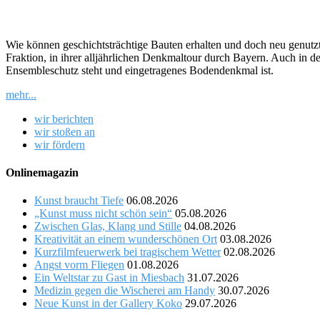
Wie können geschichtsträchtige Bauten erhalten und doch neu genut
Fraktion, in ihrer alljährlichen Denkmaltour durch Bayern. Auch in de
Ensembleschutz steht und eingetragenes Bodendenkmal ist.
mehr...
wir berichten
wir stoßen an
wir fördern
Onlinemagazin
Kunst braucht Tiefe
06.08.2026
„Kunst muss nicht schön sein“
05.08.2026
Zwischen Glas, Klang und Stille
04.08.2026
Kreativität an einem wunderschönen Ort
03.08.2026
Kurzfilmfeuerwerk bei tragischem Wetter
02.08.2026
Angst vorm Fliegen
01.08.2026
Ein Weltstar zu Gast in Miesbach
31.07.2026
Medizin gegen die Wischerei am Handy
30.07.2026
Neue Kunst in der Gallery Koko
29.07.2026