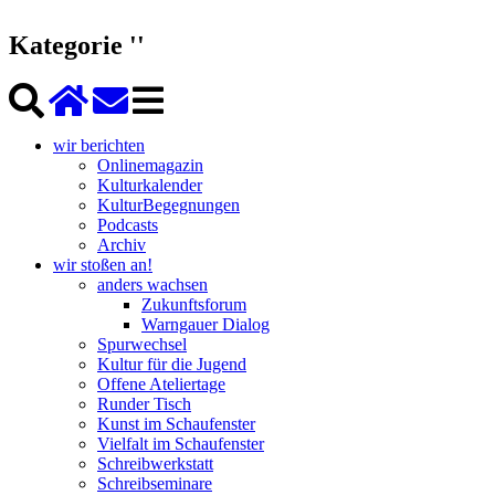
Kategorie ''
wir berichten
Onlinemagazin
Kulturkalender
KulturBegegnungen
Podcasts
Archiv
wir stoßen an!
anders wachsen
Zukunftsforum
Warngauer Dialog
Spurwechsel
Kultur für die Jugend
Offene Ateliertage
Runder Tisch
Kunst im Schaufenster
Vielfalt im Schaufenster
Schreibwerkstatt
Schreibseminare