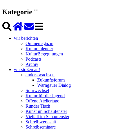
Kategorie ''
wir berichten
Onlinemagazin
Kulturkalender
KulturBegegnungen
Podcasts
Archiv
wir stoßen an!
anders wachsen
Zukunftsforum
Warngauer Dialog
Spurwechsel
Kultur für die Jugend
Offene Ateliertage
Runder Tisch
Kunst im Schaufenster
Vielfalt im Schaufenster
Schreibwerkstatt
Schreibseminare