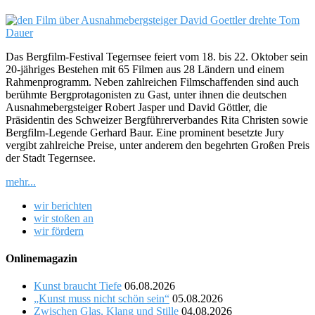
Das Bergfilm-Festival Tegernsee feiert vom 18. bis 22. Oktober sein
20-jähriges Bestehen mit 65 Filmen aus 28 Ländern und einem
Rahmenprogramm. Neben zahlreichen Filmschaffenden sind auch
berühmte Bergprotagonisten zu Gast, unter ihnen die deutschen
Ausnahmebergsteiger Robert Jasper und David Göttler, die
Präsidentin des Schweizer Bergführerverbandes Rita Christen sowie
Bergfilm-Legende Gerhard Baur. Eine prominent besetzte Jury
vergibt zahlreiche Preise, unter anderem den begehrten Großen Preis
der Stadt Tegernsee.
mehr...
wir berichten
wir stoßen an
wir fördern
Onlinemagazin
Kunst braucht Tiefe
06.08.2026
„Kunst muss nicht schön sein“
05.08.2026
Zwischen Glas, Klang und Stille
04.08.2026