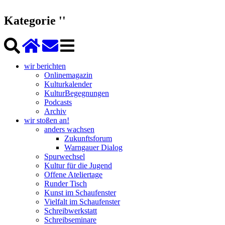
Kategorie ''
wir berichten
Onlinemagazin
Kulturkalender
KulturBegegnungen
Podcasts
Archiv
wir stoßen an!
anders wachsen
Zukunftsforum
Warngauer Dialog
Spurwechsel
Kultur für die Jugend
Offene Ateliertage
Runder Tisch
Kunst im Schaufenster
Vielfalt im Schaufenster
Schreibwerkstatt
Schreibseminare