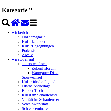
Kategorie ''
wir berichten
Onlinemagazin
Kulturkalender
KulturBegegnungen
Podcasts
Archiv
wir stoßen an!
anders wachsen
Zukunftsforum
Warngauer Dialog
Spurwechsel
Kultur für die Jugend
Offene Ateliertage
Runder Tisch
Kunst im Schaufenster
Vielfalt im Schaufenster
Schreibwerkstatt
Schreibseminare