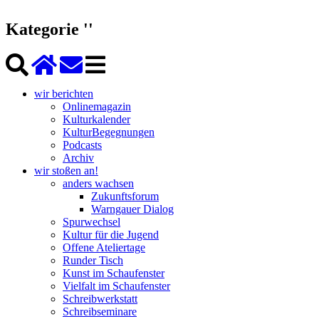
Kategorie ''
wir berichten
Onlinemagazin
Kulturkalender
KulturBegegnungen
Podcasts
Archiv
wir stoßen an!
anders wachsen
Zukunftsforum
Warngauer Dialog
Spurwechsel
Kultur für die Jugend
Offene Ateliertage
Runder Tisch
Kunst im Schaufenster
Vielfalt im Schaufenster
Schreibwerkstatt
Schreibseminare