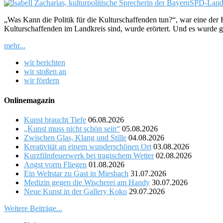
„Was Kann die Politik für die Kulturschaffenden tun?“, war eine d
Kulturschaffenden im Landkreis sind, wurde erörtert. Und es wurde 
mehr...
wir berichten
wir stoßen an
wir fördern
Onlinemagazin
Kunst braucht Tiefe
06.08.2026
„Kunst muss nicht schön sein“
05.08.2026
Zwischen Glas, Klang und Stille
04.08.2026
Kreativität an einem wunderschönen Ort
03.08.2026
Kurzfilmfeuerwerk bei tragischem Wetter
02.08.2026
Angst vorm Fliegen
01.08.2026
Ein Weltstar zu Gast in Miesbach
31.07.2026
Medizin gegen die Wischerei am Handy
30.07.2026
Neue Kunst in der Gallery Koko
29.07.2026
Weitere Beiträge...