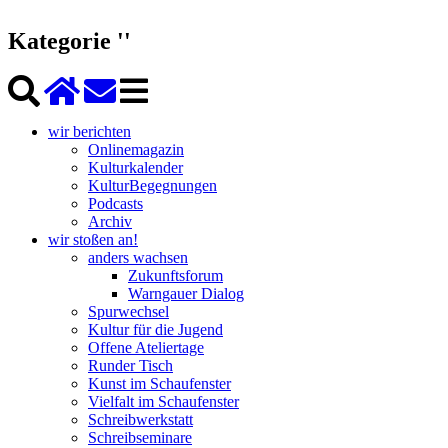
Kategorie ''
wir berichten
Onlinemagazin
Kulturkalender
KulturBegegnungen
Podcasts
Archiv
wir stoßen an!
anders wachsen
Zukunftsforum
Warngauer Dialog
Spurwechsel
Kultur für die Jugend
Offene Ateliertage
Runder Tisch
Kunst im Schaufenster
Vielfalt im Schaufenster
Schreibwerkstatt
Schreibseminare