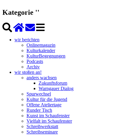
Kategorie ''
wir berichten
Onlinemagazin
Kulturkalender
KulturBegegnungen
Podcasts
Archiv
wir stoßen an!
anders wachsen
Zukunftsforum
Warngauer Dialog
Spurwechsel
Kultur für die Jugend
Offene Ateliertage
Runder Tisch
Kunst im Schaufenster
Vielfalt im Schaufenster
Schreibwerkstatt
Schreibseminare