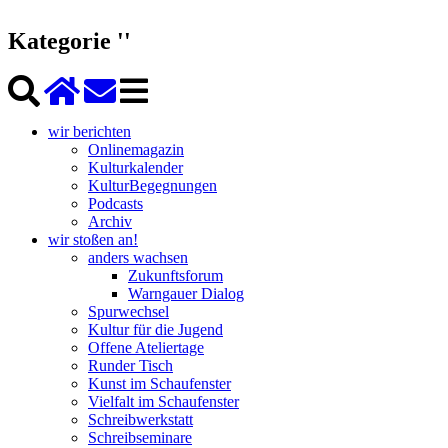
Kategorie ''
wir berichten
Onlinemagazin
Kulturkalender
KulturBegegnungen
Podcasts
Archiv
wir stoßen an!
anders wachsen
Zukunftsforum
Warngauer Dialog
Spurwechsel
Kultur für die Jugend
Offene Ateliertage
Runder Tisch
Kunst im Schaufenster
Vielfalt im Schaufenster
Schreibwerkstatt
Schreibseminare