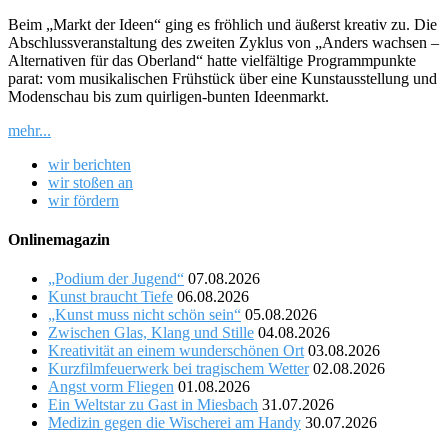
Beim „Markt der Ideen“ ging es fröhlich und äußerst kreativ zu. Die
Abschlussveranstaltung des zweiten Zyklus von „Anders wachsen –
Alternativen für das Oberland“ hatte vielfältige Programmpunkte
parat: vom musikalischen Frühstück über eine Kunstausstellung und
Modenschau bis zum quirligen-bunten Ideenmarkt.
mehr...
wir berichten
wir stoßen an
wir fördern
Onlinemagazin
„Podium der Jugend“
07.08.2026
Kunst braucht Tiefe
06.08.2026
„Kunst muss nicht schön sein“
05.08.2026
Zwischen Glas, Klang und Stille
04.08.2026
Kreativität an einem wunderschönen Ort
03.08.2026
Kurzfilmfeuerwerk bei tragischem Wetter
02.08.2026
Angst vorm Fliegen
01.08.2026
Ein Weltstar zu Gast in Miesbach
31.07.2026
Medizin gegen die Wischerei am Handy
30.07.2026