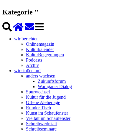
Kategorie ''
wir berichten
Onlinemagazin
Kulturkalender
KulturBegegnungen
Podcasts
Archiv
wir stoßen an!
anders wachsen
Zukunftsforum
Warngauer Dialog
Spurwechsel
Kultur für die Jugend
Offene Ateliertage
Runder Tisch
Kunst im Schaufenster
Vielfalt im Schaufenster
Schreibwerkstatt
Schreibseminare