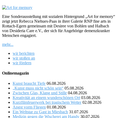
Eine Sonderausstellung mit sozialem Hintergrund „Art for memory“
zeigt jetzt Rebecca Niehues-Paas in ihrer Galerie RNP fine arts in
Rottach-Egern gemeinsam mit Desiree von Bohlen und Halbach
von Desideria Care e.V., der sich für Angehörige demenzkranker
Menschen engagiert.
mehr...
wir berichten
wir stoßen an
wir fördern
Onlinemagazin
Kunst braucht Tiefe
06.08.2026
„Kunst muss nicht schön sein“
05.08.2026
Zwischen Glas, Klang und Stille
04.08.2026
Kreativität an einem wunderschönen Ort
03.08.2026
Kurzfilmfeuerwerk bei tragischem Wetter
02.08.2026
Angst vorm Fliegen
01.08.2026
Ein Weltstar zu Gast in Miesbach
31.07.2026
Medizin gegen die Wischerei am Handy
30.07.2026