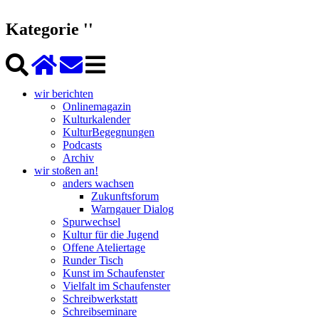
Kategorie ''
wir berichten
Onlinemagazin
Kulturkalender
KulturBegegnungen
Podcasts
Archiv
wir stoßen an!
anders wachsen
Zukunftsforum
Warngauer Dialog
Spurwechsel
Kultur für die Jugend
Offene Ateliertage
Runder Tisch
Kunst im Schaufenster
Vielfalt im Schaufenster
Schreibwerkstatt
Schreibseminare