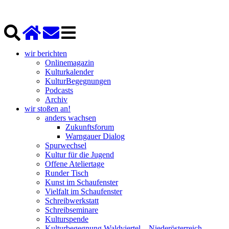
wir berichten
Onlinemagazin
Kulturkalender
KulturBegegnungen
Podcasts
Archiv
wir stoßen an!
anders wachsen
Zukunftsforum
Warngauer Dialog
Spurwechsel
Kultur für die Jugend
Offene Ateliertage
Runder Tisch
Kunst im Schaufenster
Vielfalt im Schaufenster
Schreibwerkstatt
Schreibseminare
Kulturspende
Kulturbegegnung Waldviertel – Niederösterreich