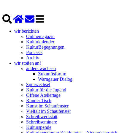
wir berichten
Onlinemagazin
Kulturkalender
KulturBegegnungen
Podcasts
Archiv
wir stoßen an!
anders wachsen
Zukunftsforum
Warngauer Dialog
Spurwechsel
Kultur für die Jugend
Offene Ateliertage
Runder Tisch
Kunst im Schaufenster
Vielfalt im Schaufenster
Schreibwerkstatt
Schreibseminare
Kulturspende
Kulturbegegnung Waldviertel – Niederösterreich