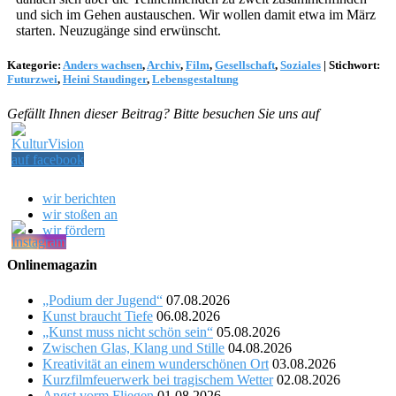
und sich im Gehen austauschen. Wir wollen damit etwa im März
starten. Neuzugänge sind erwünscht.
Kategorie:
Anders wachsen
,
Archiv
,
Film
,
Gesellschaft
,
Soziales
|
Stichwort:
Futurzwei
,
Heini Staudinger
,
Lebensgestaltung
Gefällt Ihnen dieser Beitrag? Bitte besuchen Sie uns auf
wir berichten
wir stoßen an
wir fördern
Onlinemagazin
„Podium der Jugend“
07.08.2026
Kunst braucht Tiefe
06.08.2026
„Kunst muss nicht schön sein“
05.08.2026
Zwischen Glas, Klang und Stille
04.08.2026
Kreativität an einem wunderschönen Ort
03.08.2026
Kurzfilmfeuerwerk bei tragischem Wetter
02.08.2026
Angst vorm Fliegen
01.08.2026