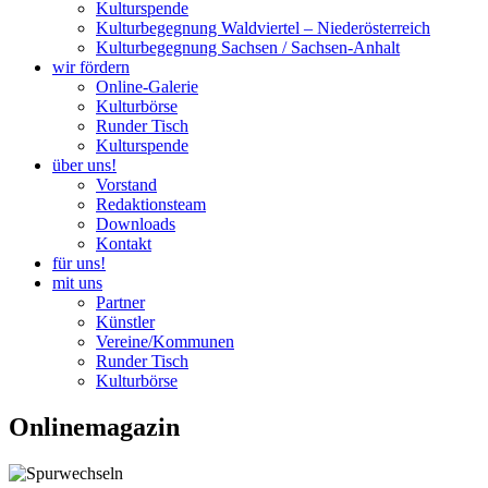
Kulturspende
Kulturbegegnung Waldviertel – Niederösterreich
Kulturbegegnung Sachsen / Sachsen-Anhalt
wir fördern
Online-Galerie
Kulturbörse
Runder Tisch
Kulturspende
über uns!
Vorstand
Redaktionsteam
Downloads
Kontakt
für uns!
mit uns
Partner
Künstler
Vereine/Kommunen
Runder Tisch
Kulturbörse
Onlinemagazin