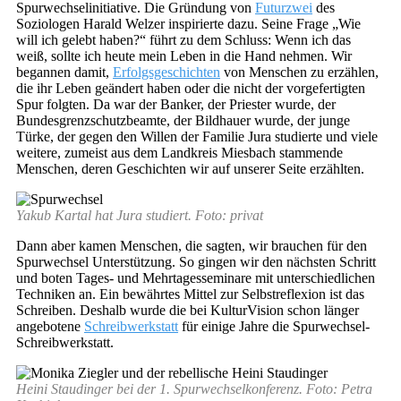
Spurwechselinitiative. Die Gründung von
Futurzwei
des
Soziologen Harald Welzer inspirierte dazu. Seine Frage „Wie
will ich gelebt haben?“ führt zu dem Schluss: Wenn ich das
weiß, sollte ich heute mein Leben in die Hand nehmen. Wir
begannen damit,
Erfolgsgeschichten
von Menschen zu erzählen,
die ihr Leben geändert haben oder die nicht der vorgefertigten
Spur folgten. Da war der Banker, der Priester wurde, der
Bundesgrenzschutzbeamte, der Bildhauer wurde, der junge
Türke, der gegen den Willen der Familie Jura studierte und viele
weitere, zumeist aus dem Landkreis Miesbach stammende
Menschen, deren Geschichten wir auf unserer Seite erzählten.
Yakub Kartal hat Jura studiert. Foto: privat
Dann aber kamen Menschen, die sagten, wir brauchen für den
Spurwechsel Unterstützung. So gingen wir den nächsten Schritt
und boten Tages- und Mehrtagesseminare mit unterschiedlichen
Techniken an. Ein bewährtes Mittel zur Selbstreflexion ist das
Schreiben. Deshalb wurde die bei KulturVision schon länger
angebotene
Schreibwerkstatt
für einige Jahre die Spurwechsel-
Schreibwerkstatt.
Heini Staudinger bei der 1. Spurwechselkonferenz. Foto: Petra