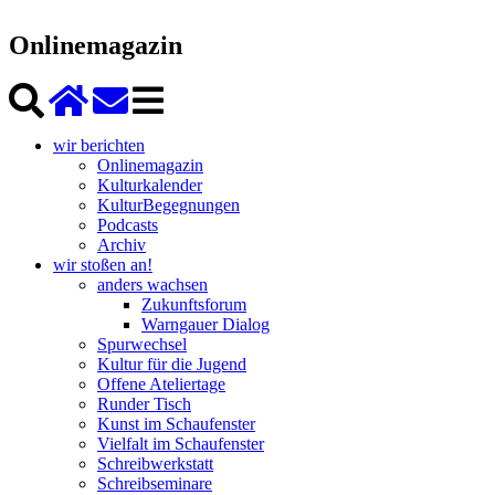
Onlinemagazin
wir berichten
Onlinemagazin
Kulturkalender
KulturBegegnungen
Podcasts
Archiv
wir stoßen an!
anders wachsen
Zukunftsforum
Warngauer Dialog
Spurwechsel
Kultur für die Jugend
Offene Ateliertage
Runder Tisch
Kunst im Schaufenster
Vielfalt im Schaufenster
Schreibwerkstatt
Schreibseminare