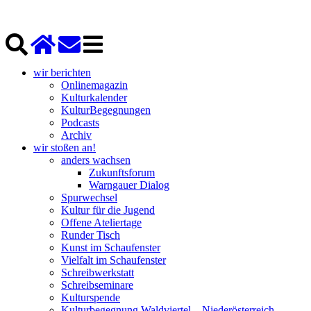
wir berichten
Onlinemagazin
Kulturkalender
KulturBegegnungen
Podcasts
Archiv
wir stoßen an!
anders wachsen
Zukunftsforum
Warngauer Dialog
Spurwechsel
Kultur für die Jugend
Offene Ateliertage
Runder Tisch
Kunst im Schaufenster
Vielfalt im Schaufenster
Schreibwerkstatt
Schreibseminare
Kulturspende
Kulturbegegnung Waldviertel – Niederösterreich