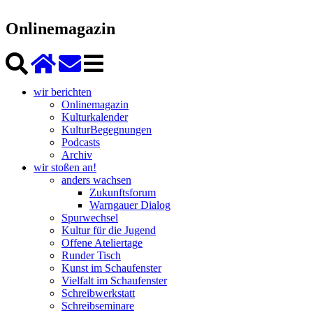
Onlinemagazin
wir berichten
Onlinemagazin
Kulturkalender
KulturBegegnungen
Podcasts
Archiv
wir stoßen an!
anders wachsen
Zukunftsforum
Warngauer Dialog
Spurwechsel
Kultur für die Jugend
Offene Ateliertage
Runder Tisch
Kunst im Schaufenster
Vielfalt im Schaufenster
Schreibwerkstatt
Schreibseminare