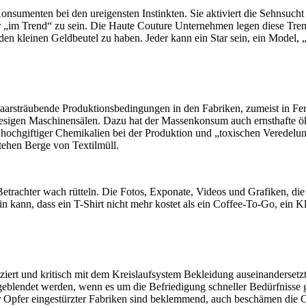
 Konsumenten bei den ureigensten Instinkten. Sie aktiviert die Sehnsu
„im Trend“ zu sein. Die Haute Couture Unternehmen legen diese Trend
en kleinen Geldbeutel zu haben. Jeder kann ein Star sein, ein Model, „i
aarsträubende Produktionsbedingungen in den Fabriken, zumeist in Ferno
in riesigen Maschinensälen. Dazu hat der Massenkonsum auch ernsthaft
hochgiftiger Chemikalien bei der Produktion und „toxischen Veredelu
stehen Berge von Textilmüll.
e Betrachter wach rütteln. Die Fotos, Exponate, Videos und Grafiken, d
n kann, dass ein T-Shirt nicht mehr kostet als ein Coffee-To-Go, ein Kl
renziert und kritisch mit dem Kreislaufsystem Bekleidung auseinanderset
eblendet werden, wenn es um die Befriedigung schneller Bedürfnisse geh
er Opfer eingestürzter Fabriken sind beklemmend, auch beschämen die C