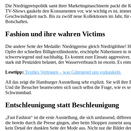
Die Niedrigpreispolitik samt ihrer Marketingmaschinerie packt die
TV-Shows gaukeln den Konsumenten vor, wie wichtig es ist, immer 
Geschwindigkeit nach. Bis zu zwölf neue Kollektionen im Jahr, für d
Botschaften.
Fashion und ihre wahren Victims
Die andere Seite der Medaille: Niedrigpreise gleich Niedriglöhne! H
Opfer der schnellen Billigtextilindustrie, erschöpfte Näherinnen 
schwerwiegend und nachhaltig. Es kommt zum Einsatz aggressiver, 
stark mit Pestiziden belastet, der Wasserverbrauch ist enorm. Es ent
Lesetipp:
Textiles Vertrauen – was Gütesiegel uns vorkaukeln
All das zeigt die Hamburger Ausstellung sehr explizit. Sie will ihr
Und die Besucher beantworten sich rasch selbst die Frage, wie es sei
Schwimmbad.
Entschleunigung statt Beschleunigung
„Fast Fashion“ ist die erste Ausstellung, die sich umfassend, diffe
die bereits durch die Presse gingen, aber beim Shoppen zumeist ausg
kein Detail der dunklen Seite der Mode aus. Nicht nur die Bilder d