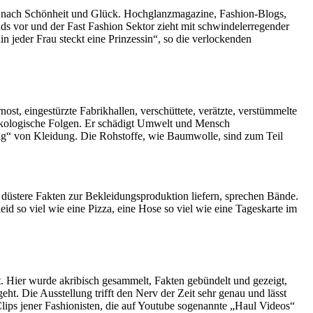
cht nach Schönheit und Glück. Hochglanzmagazine, Fashion-Blogs,
s vor und der Fast Fashion Sektor zieht mit schwindelerregender
n jeder Frau steckt eine Prinzessin“, so die verlockenden
st, eingestürzte Fabrikhallen, verschüttete, verätzte, verstümmelte
e ökologische Folgen. Er schädigt Umwelt und Mensch
ng“ von Kleidung. Die Rohstoffe, wie Baumwolle, sind zum Teil
ie düstere Fakten zur Bekleidungsproduktion liefern, sprechen Bände.
eid so viel wie eine Pizza, eine Hose so viel wie eine Tageskarte im
zt. Hier wurde akribisch gesammelt, Fakten gebündelt und gezeigt,
t. Die Ausstellung trifft den Nerv der Zeit sehr genau und lässt
lips jener Fashionisten, die auf Youtube sogenannte „Haul Videos“