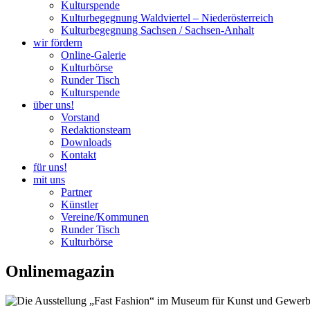
Kulturspende
Kulturbegegnung Waldviertel – Niederösterreich
Kulturbegegnung Sachsen / Sachsen-Anhalt
wir fördern
Online-Galerie
Kulturbörse
Runder Tisch
Kulturspende
über uns!
Vorstand
Redaktionsteam
Downloads
Kontakt
für uns!
mit uns
Partner
Künstler
Vereine/Kommunen
Runder Tisch
Kulturbörse
Onlinemagazin