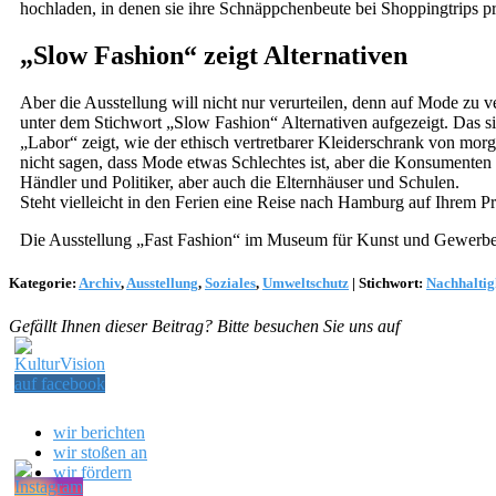
hochladen, in denen sie ihre Schnäppchenbeute bei Shoppingtrips präse
„Slow Fashion“ zeigt Alternativen
Aber die Ausstellung will nicht nur verurteilen, denn auf Mode zu 
unter dem Stichwort „Slow Fashion“ Alternativen aufgezeigt. Das s
„Labor“ zeigt, wie der ethisch vertretbarer Kleiderschrank von mor
nicht sagen, dass Mode etwas Schlechtes ist, aber die Konsumenten 
Händler und Politiker, aber auch die Elternhäuser und Schulen.
Steht vielleicht in den Ferien eine Reise nach Hamburg auf Ihrem P
Die Ausstellung „Fast Fashion“ im Museum für Kunst und Gewerb
Kategorie:
Archiv
,
Ausstellung
,
Soziales
,
Umweltschutz
|
Stichwort:
Nachhaltig
Gefällt Ihnen dieser Beitrag? Bitte besuchen Sie uns auf
wir berichten
wir stoßen an
wir fördern