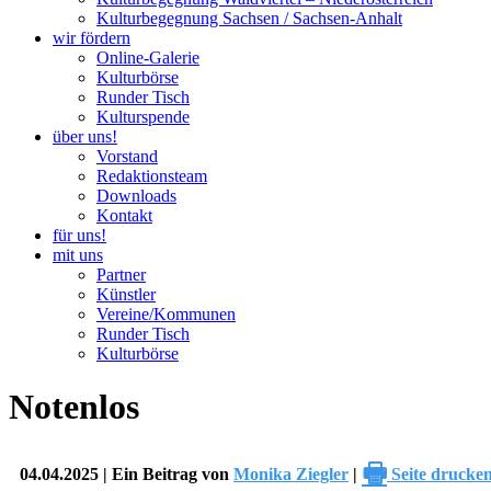
Kulturbegegnung Sachsen / Sachsen-Anhalt
wir fördern
Online-Galerie
Kulturbörse
Runder Tisch
Kulturspende
über uns!
Vorstand
Redaktionsteam
Downloads
Kontakt
für uns!
mit uns
Partner
Künstler
Vereine/Kommunen
Runder Tisch
Kulturbörse
Notenlos
🖶
04.04.2025 | Ein Beitrag von
Monika Ziegler
|
Seite drucke