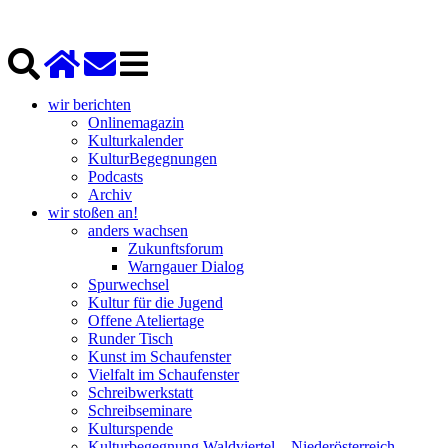
wir berichten
Onlinemagazin
Kulturkalender
KulturBegegnungen
Podcasts
Archiv
wir stoßen an!
anders wachsen
Zukunftsforum
Warngauer Dialog
Spurwechsel
Kultur für die Jugend
Offene Ateliertage
Runder Tisch
Kunst im Schaufenster
Vielfalt im Schaufenster
Schreibwerkstatt
Schreibseminare
Kulturspende
Kulturbegegnung Waldviertel – Niederösterreich