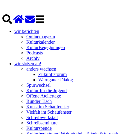
wir berichten
Onlinemagazin
Kulturkalender
KulturBegegnungen
Podcasts
Archiv
wir stoßen an!
anders wachsen
Zukunftsforum
Warngauer Dialog
Spurwechsel
Kultur für die Jugend
Offene Ateliertage
Runder Tisch
Kunst im Schaufenster
Vielfalt im Schaufenster
Schreibwerkstatt
Schreibseminare
Kulturspende
Kulturbegegnung Waldviertel – Niederösterreich