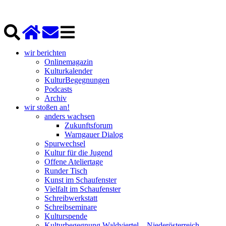
wir berichten
Onlinemagazin
Kulturkalender
KulturBegegnungen
Podcasts
Archiv
wir stoßen an!
anders wachsen
Zukunftsforum
Warngauer Dialog
Spurwechsel
Kultur für die Jugend
Offene Ateliertage
Runder Tisch
Kunst im Schaufenster
Vielfalt im Schaufenster
Schreibwerkstatt
Schreibseminare
Kulturspende
Kulturbegegnung Waldviertel – Niederösterreich