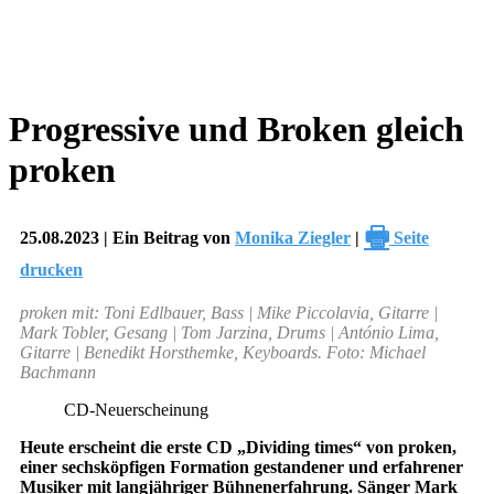
Progressive und Broken gleich
proken
🖶
25.08.2023 | Ein Beitrag von
Monika Ziegler
|
Seite
drucken
proken mit: Toni Edlbauer, Bass | Mike Piccolavia, Gitarre |
Mark Tobler, Gesang | Tom Jarzina, Drums | António Lima,
Gitarre | Benedikt Horsthemke, Keyboards. Foto: Michael
Bachmann
CD-Neuerscheinung
Heute erscheint die erste CD „Dividing times“ von proken,
einer sechsköpfigen Formation gestandener und erfahrener
Musiker mit langjähriger Bühnenerfahrung. Sänger Mark