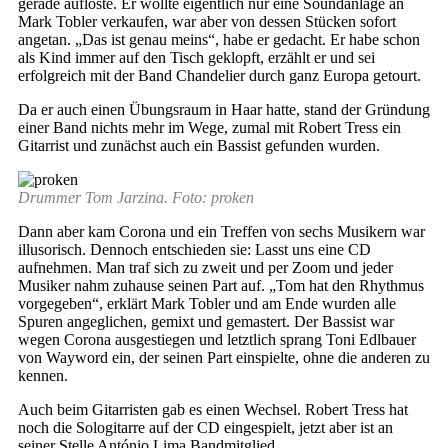
gerade auflöste. Er wollte eigentlich nur eine Soundanlage an
Mark Tobler verkaufen, war aber von dessen Stücken sofort
angetan. „Das ist genau meins“, habe er gedacht. Er habe schon
als Kind immer auf den Tisch geklopft, erzählt er und sei
erfolgreich mit der Band Chandelier durch ganz Europa getourt.
Da er auch einen Übungsraum in Haar hatte, stand der Gründung
einer Band nichts mehr im Wege, zumal mit Robert Tress ein
Gitarrist und zunächst auch ein Bassist gefunden wurden.
Drummer Tom Jarzina. Foto: proken
Dann aber kam Corona und ein Treffen von sechs Musikern war
illusorisch. Dennoch entschieden sie: Lasst uns eine CD
aufnehmen. Man traf sich zu zweit und per Zoom und jeder
Musiker nahm zuhause seinen Part auf. „Tom hat den Rhythmus
vorgegeben“, erklärt Mark Tobler und am Ende wurden alle
Spuren angeglichen, gemixt und gemastert. Der Bassist war
wegen Corona ausgestiegen und letztlich sprang Toni Edlbauer
von Wayword ein, der seinen Part einspielte, ohne die anderen zu
kennen.
Auch beim Gitarristen gab es einen Wechsel. Robert Tress hat
noch die Sologitarre auf der CD eingespielt, jetzt aber ist an
seiner Stelle António Lima Bandmitglied.