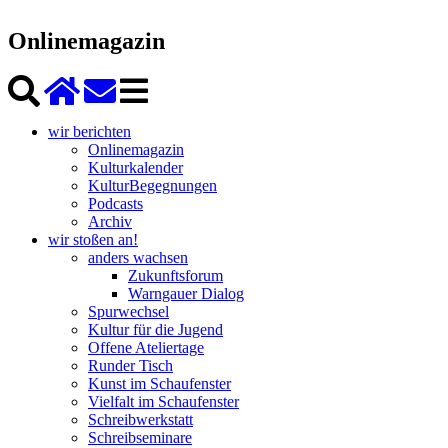
Onlinemagazin
wir berichten
Onlinemagazin
Kulturkalender
KulturBegegnungen
Podcasts
Archiv
wir stoßen an!
anders wachsen
Zukunftsforum
Warngauer Dialog
Spurwechsel
Kultur für die Jugend
Offene Ateliertage
Runder Tisch
Kunst im Schaufenster
Vielfalt im Schaufenster
Schreibwerkstatt
Schreibseminare