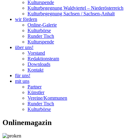
Kulturspende
Kulturbegegnung Waldviertel – Niederösterreich
Kulturbegegnung Sachsen / Sachsen-Anhalt
wir fördern
Online-Galerie
Kulturbörse
Runder Tisch
Kulturspende
über uns!
Vorstand
Redaktionsteam
Downloads
Kontakt
für uns!
mit uns
Partner
Künstler
Vereine/Kommunen
Runder Tisch
Kulturbörse
Onlinemagazin