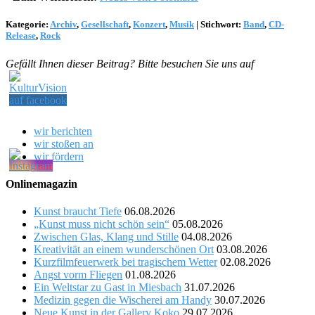
Kategorie:
Archiv
,
Gesellschaft
,
Konzert
,
Musik
|
Stichwort:
Band
,
CD-
Release
,
Rock
Gefällt Ihnen dieser Beitrag? Bitte besuchen Sie uns auf
wir berichten
wir stoßen an
wir fördern
Onlinemagazin
Kunst braucht Tiefe
06.08.2026
„Kunst muss nicht schön sein“
05.08.2026
Zwischen Glas, Klang und Stille
04.08.2026
Kreativität an einem wunderschönen Ort
03.08.2026
Kurzfilmfeuerwerk bei tragischem Wetter
02.08.2026
Angst vorm Fliegen
01.08.2026
Ein Weltstar zu Gast in Miesbach
31.07.2026
Medizin gegen die Wischerei am Handy
30.07.2026
Neue Kunst in der Gallery Koko
29.07.2026