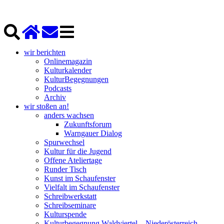
wir berichten
Onlinemagazin
Kulturkalender
KulturBegegnungen
Podcasts
Archiv
wir stoßen an!
anders wachsen
Zukunftsforum
Warngauer Dialog
Spurwechsel
Kultur für die Jugend
Offene Ateliertage
Runder Tisch
Kunst im Schaufenster
Vielfalt im Schaufenster
Schreibwerkstatt
Schreibseminare
Kulturspende
Kulturbegegnung Waldviertel – Niederösterreich