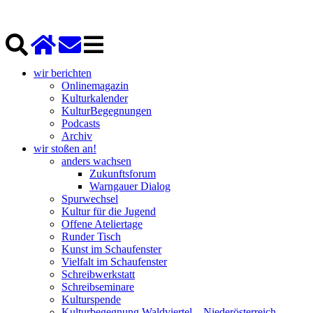
wir berichten
Onlinemagazin
Kulturkalender
KulturBegegnungen
Podcasts
Archiv
wir stoßen an!
anders wachsen
Zukunftsforum
Warngauer Dialog
Spurwechsel
Kultur für die Jugend
Offene Ateliertage
Runder Tisch
Kunst im Schaufenster
Vielfalt im Schaufenster
Schreibwerkstatt
Schreibseminare
Kulturspende
Kulturbegegnung Waldviertel – Niederösterreich