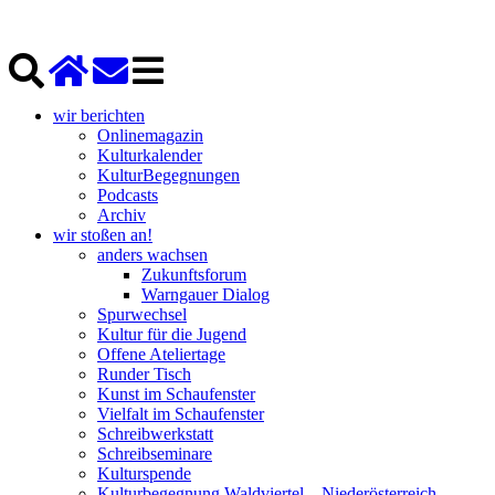
wir berichten
Onlinemagazin
Kulturkalender
KulturBegegnungen
Podcasts
Archiv
wir stoßen an!
anders wachsen
Zukunftsforum
Warngauer Dialog
Spurwechsel
Kultur für die Jugend
Offene Ateliertage
Runder Tisch
Kunst im Schaufenster
Vielfalt im Schaufenster
Schreibwerkstatt
Schreibseminare
Kulturspende
Kulturbegegnung Waldviertel – Niederösterreich