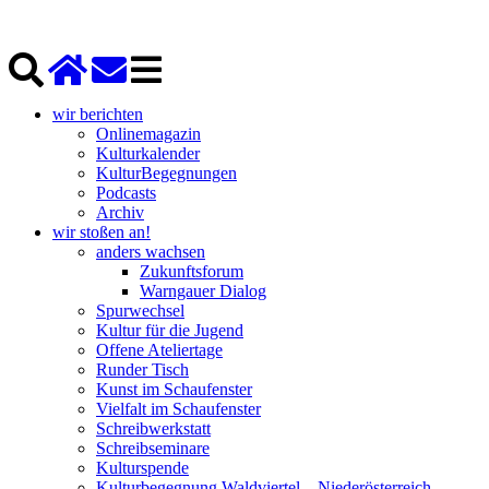
wir berichten
Onlinemagazin
Kulturkalender
KulturBegegnungen
Podcasts
Archiv
wir stoßen an!
anders wachsen
Zukunftsforum
Warngauer Dialog
Spurwechsel
Kultur für die Jugend
Offene Ateliertage
Runder Tisch
Kunst im Schaufenster
Vielfalt im Schaufenster
Schreibwerkstatt
Schreibseminare
Kulturspende
Kulturbegegnung Waldviertel – Niederösterreich