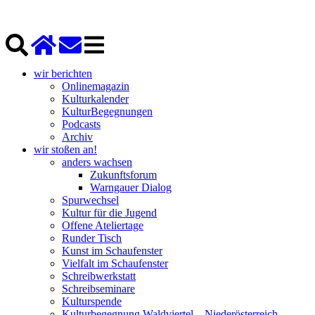
wir berichten
Onlinemagazin
Kulturkalender
KulturBegegnungen
Podcasts
Archiv
wir stoßen an!
anders wachsen
Zukunftsforum
Warngauer Dialog
Spurwechsel
Kultur für die Jugend
Offene Ateliertage
Runder Tisch
Kunst im Schaufenster
Vielfalt im Schaufenster
Schreibwerkstatt
Schreibseminare
Kulturspende
Kulturbegegnung Waldviertel – Niederösterreich