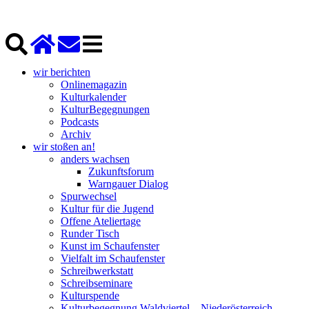
wir berichten
Onlinemagazin
Kulturkalender
KulturBegegnungen
Podcasts
Archiv
wir stoßen an!
anders wachsen
Zukunftsforum
Warngauer Dialog
Spurwechsel
Kultur für die Jugend
Offene Ateliertage
Runder Tisch
Kunst im Schaufenster
Vielfalt im Schaufenster
Schreibwerkstatt
Schreibseminare
Kulturspende
Kulturbegegnung Waldviertel – Niederösterreich