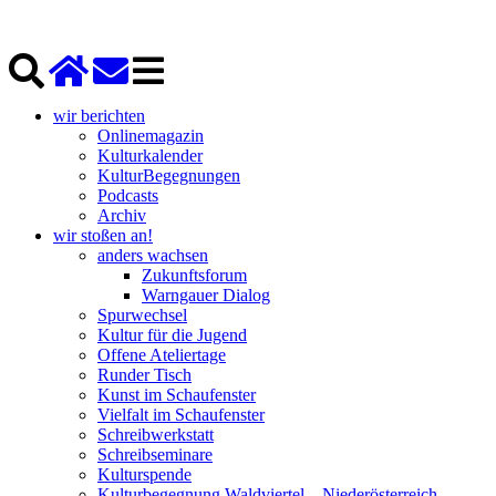
wir berichten
Onlinemagazin
Kulturkalender
KulturBegegnungen
Podcasts
Archiv
wir stoßen an!
anders wachsen
Zukunftsforum
Warngauer Dialog
Spurwechsel
Kultur für die Jugend
Offene Ateliertage
Runder Tisch
Kunst im Schaufenster
Vielfalt im Schaufenster
Schreibwerkstatt
Schreibseminare
Kulturspende
Kulturbegegnung Waldviertel – Niederösterreich