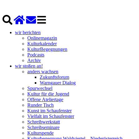
wir berichten
Onlinemagazin
Kulturkalender
KulturBegegnungen
Podcasts
Archiv
wir stoßen an!
anders wachsen
Zukunftsforum
Warngauer Dialog
Spurwechsel
Kultur für die Jugend
Offene Ateliertage
Runder Tisch
Kunst im Schaufenster
Vielfalt im Schaufenster
Schreibwerkstatt
Schreibseminare
Kulturspende
Kulturbegegnung Waldviertel – Niederösterreich